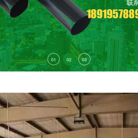
01
02
03