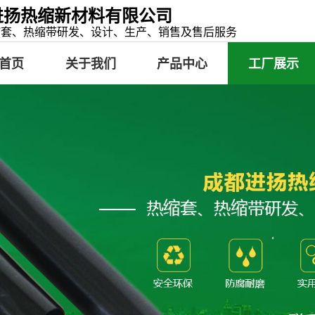
进扬热缩新材料有限公司
缩套、热缩带研发、设计、生产、销售及售后服务
首页
关于我们
产品中心
工厂展示
荣誉资质
热缩套
热缩带
冷缠带
补伤片
粘弹体
部分规格型号