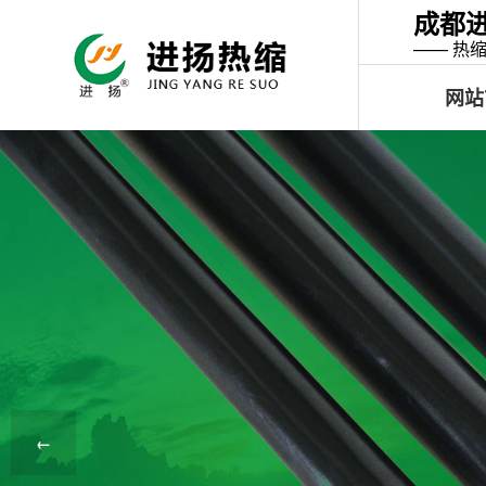
成都
—— 热
网站
←