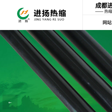
成都
—— 热
网站
←