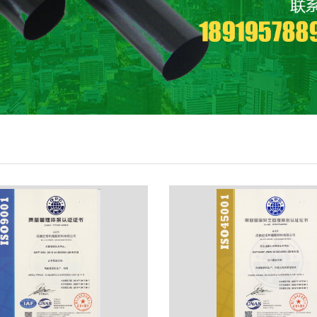
01
02
03