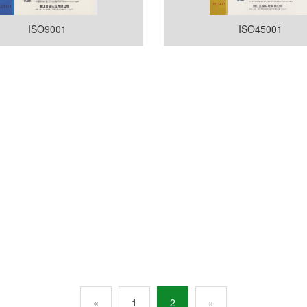
ISO9001
ISO45001
«
1
2
»