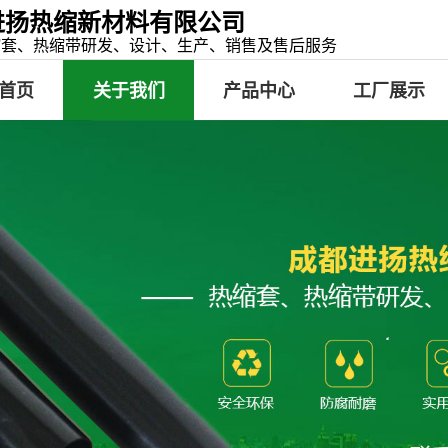
进扬热缩新材料有限公司
缩套、热缩带研发、设计、生产、销售及售后服务
首页
关于我们
产品中心
工厂展示
荣誉资质
热缩套
热缩带
冷缠带
补伤片
粘弹体
部分规格型号