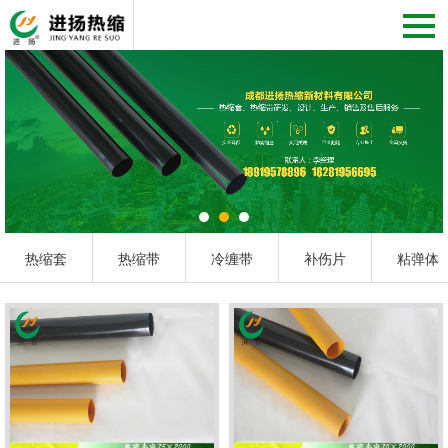
热缩套
热缩带
冷缠带
补伤片
粘弹体