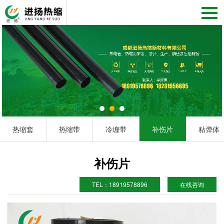
热缩套
热缩带
冷缠带
补伤片
粘弹体
补伤片
TEL：18919578896
在线咨询