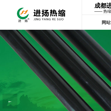
成都
—— 热
网站
←