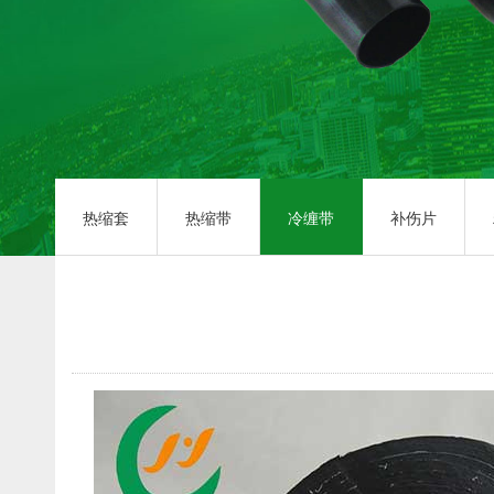
热缩套
热缩带
冷缠带
补伤片