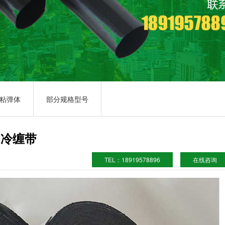
01
02
03
粘弹体
部分规格型号
冷缠带
TEL：18919578896
在线咨询