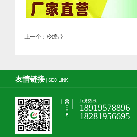
上一个：冷缠带
友情链接
| SEO LINK
服务热线
18919578896
18281956695