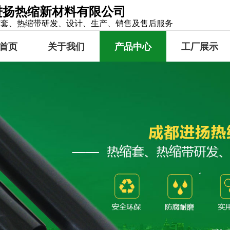
进扬热缩新材料有限公司
缩套、热缩带研发、设计、生产、销售及售后服务
首页
关于我们
产品中心
工厂展示
荣誉资质
热缩套
热缩带
冷缠带
补伤片
粘弹体
部分规格型号