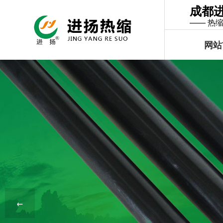
成都
—— 热
网站
←