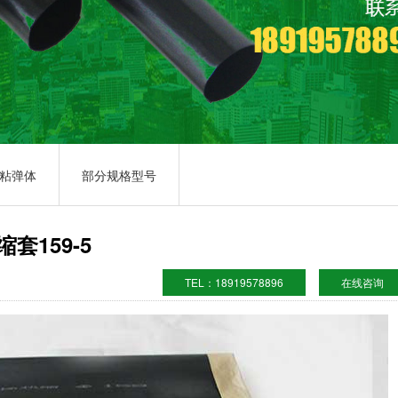
01
02
03
粘弹体
部分规格型号
缩套159-5
TEL：18919578896
在线咨询