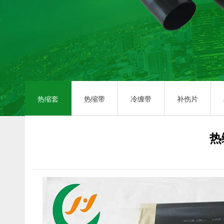
热缩套
热缩带
冷缠带
补伤片
热