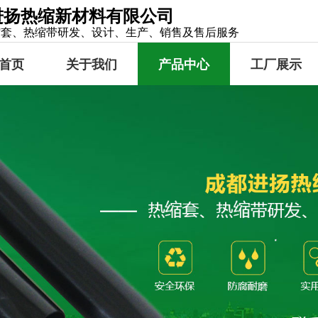
进扬热缩新材料有限公司
缩套、热缩带研发、设计、生产、销售及售后服务
首页
关于我们
产品中心
工厂展示
荣誉资质
热缩套
热缩带
冷缠带
补伤片
粘弹体
部分规格型号